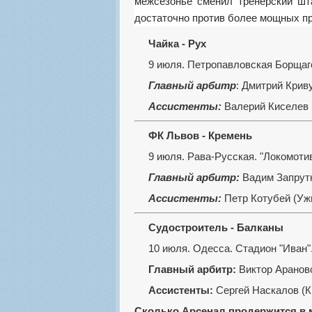
межсезонье сменил тренерский шта
достаточно против более мощных пр
Чайка - Рух
9 июля. Петропавловская Борщаго
Главный арбитр
: Дмитрий Крив
Ассистенты:
Валерий Киселев 
ФК Львов - Кремень
9 июля. Рава-Русская. "Локомотив
Главный арбитр:
Вадим Запрутн
Ассистенты:
Петр Котубей (Ужг
Судостроитель - Балканы
10 июля. Одесса. Стадион "Иван".
Главный арбитр:
Виктор Арановс
Ассистенты:
Сергей Наскалов (К
Сколько Арсенал продержится в 