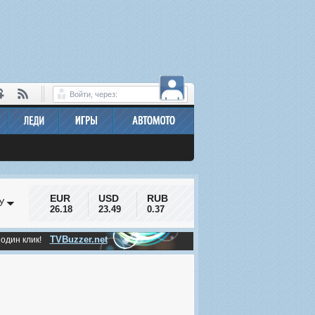
Войти, через:
EUR
USD
RUB
У
26.18
23.49
0.37
TVBuzzer.net
 один клик!