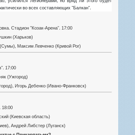
б, усилился легионерами, но вряд ли этого будет
актически во всех составляющих "Балкан".
вка. Стадион "Козак-Арена". 17:00
ушкин (Харьков)
(Сумы), Максим Левченко (Кривой Рог)
". 17:00
як (Ужгород)
ород), Игорь Дебенко (Ивано-Франковск)
 18:00
кий (Киевская область)
иев), Андрей Либстер (Луганск)
матче с Прикарпатьем?