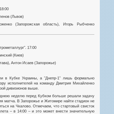
18:00
енов (Львов)
женко (Запорожская область), Игорь Рыбченко
трометаллург". 17:00
нский (Киев)
ава), Антон Исаев (Запорожье)
бору исполнителей на команду Дмитрия Михайленко
рой дивизионов выше.
ия матча. В Запорожье и Житомире найти стадион не
иться на Чкалово. Отмечаем, что стартовый свисток
 лета – в 14:00 – и это может внести значительную