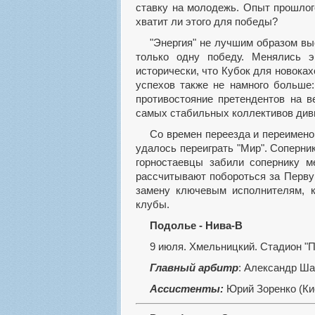
ставку на молодежь. Опыт прошлог
хватит ли этого для победы?
"Энергия" не лучшим образом выступает в Кубке страны, в восьми турнирах одержав
только одну победу. Менялись э
исторически, что Кубок для новоках
успехов также не намного больше:
противостояние претендентов на в
самых стабильных коллективов диви
Со времен переезда и переименования "Макеевугля" в "Никополь" команде ни разу не
удалось переиграть "Мир". Соперник
горностаевцы забили сопернику м
рассчитывают побороться за Перву
замену ключевым исполнителям, 
клубы.
Подолье - Нива-В
9 июля. Хмельницкий. Стадион "П
Главный арбитр
: Александр Ша
Ассистенты:
Юрий Зоренко (Кие