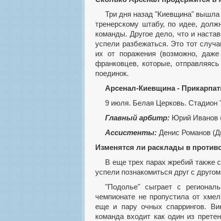
Три дня назад "Киевщина" вышла из отпуска, начав подготовку к сезону. Этого времени
тренерскому штабу, по идее, долж
команды. Другое дело, что и настав
успели разбежаться. Это тот случа
их от поражения (возможно, даже
франковцев, которые, отправляясь
поединок.
Арсенал-Киевщина - Прикарпат
9 июля. Белая Церковь. Стадион 
Главный арбитр:
Юрий Иванов 
Ассистенты:
Денис Романов (Д
Изменятся ли расклады в против
В еще трех парах жребий также свел представителей второго дивизиона, которые уже
успели познакомиться друг с другом
"Подолье" сыграет с региональным соседом из Винницы. "Нива" в предыдущем
чемпионате не пропустила от хмель
еще и пару очных спаррингов. Ви
команда входит как один из прете