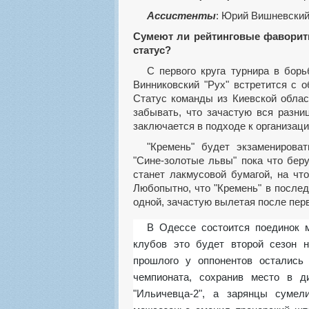
Ассистенты
: Юрий Вишневский 
Сумеют ли рейтинговые фавориты
статус?
С первого круга турнира в борьбу вступают три представителя первого дивизиона.
Винниковский "Рух" встретится с 
Статус команды из Киевской област
забывать, что зачастую вся разн
заключается в подходе к организаци
"Кремень" будет экзаменировать во Львовской области возвратившийся "Львов".
"Сине-золотые львы" пока что бер
станет лакмусовой бумагой, на чт
Любопытно, что "Кремень" в после
одной, зачастую вылетая после перв
В Одессе состоится поединок между "Судостроителем" и "Балканами". Для обоих
клубов это будет второй сезон 
прошлого у оппонентов остались
чемпионата, сохранив место в д
"Ильичевца-2", а зарянцы сумел