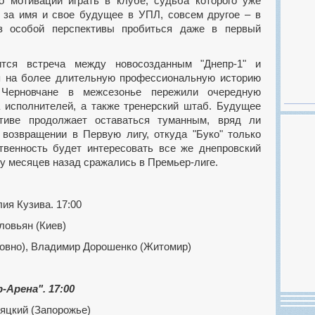
о мотивации играть в клубе, судьба которого уже
 за имя и свое будущее в УПЛ, совсем другое – в
ез особой перспективы пробиться даже в первый
ря на более длительную профессиональную историю
 Черновчане в межсезонье пережили очередную
а исполнителей, а также тренерский штаб. Будущее
тиве продолжает оставаться туманным, вряд ли
 возвращении в Первую лигу, откуда "Буко" только
венность будет интересовать все же днепровский
ару месяцев назад сражались в Премьер-лиге.
лия Кузива. 17:00
овьян (Киев)
овно), Владимир Дорошенко (Житомир)
-Арена". 17:00
яцкий (Запорожье)