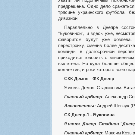
хватит ли подопечным Поклонског
предрешена. Одно дело сражаться
трясине украинского футбола, б
дивизион.
Параллельно в Днепре состоится встреча между новосозданным "Днепр-1" и
"Буковиной", и здесь уже, несмот
фаворитом будут уже хозяева.
перестройку, сменив более десятк
команды в долгосрочной перспек
приходится говорить о мгновенном
вылетела. Но куда больше общест
коллектив, игроки которого всего п
СКК Демня - ФК Днепр
9 июля. Демня. Стадион им. Вита
Главный арбитр:
Александр Сол
Ассистенты:
Андрей Шевчук (Р
СК Днепр-1 - Буковина
9 июля. Днепр. Стадион "Днепр
Главный арбитр
: Максим Козыр