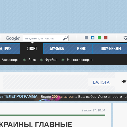
Автоспорт
Бокс
Футбол
Новости спорта
НБ
ВАЛЮТА:
ная ТЕЛЕПРОГРАММА
Более
200 каналов
на Ваш выбор. Легко и просто - в
9 июля 17, 10:04
УКРАИНЫ. ГЛАВНЫЕ