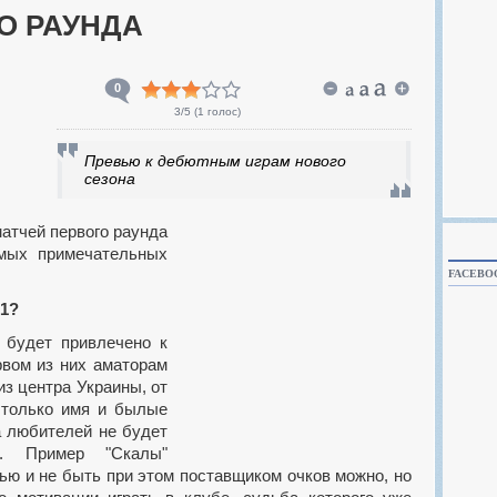
О РАУНДА
0
3
/5 (
1 голос
)
Превью к дебютным играм нового
сезона
амых примечательных
FACEBO
-1?
рвом из них аматорам
из центра Украины, от
ь только имя и былые
 любителей не будет
м. Пример "Скалы"
ью и не быть при этом поставщиком очков можно, но