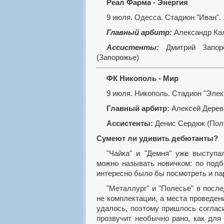
Реал Фарма - Энергия
9 июля. Одесса. Стадион "Иван". 
Главный арбитр:
Александр Кал
Ассистенты:
Дмитрий Запоро
(Запорожье)
ФК Никополь - Мир
9 июля. Никополь. Стадион "Элек
Главный арбитр:
Алексей Дереви
Ассистенты:
Денис Сердюк (Полт
Сумеют ли удивить дебютанты?
"Чайка" и "Демня" уже выступали в Кубке Украины, а "Днепр-1" лишь формально
можно называть новичком: по под
интересно было бы посмотреть и па
"Металлург" и "Полесье" в последнюю неделю перед Кубком больше решали задачу
не комплектации, а места проведен
удалось, поэтому пришлось соглас
прозвучит необычно рано, как для