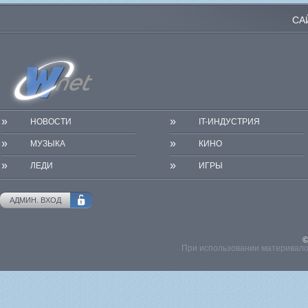
СА
»
»
НОВОСТИ
IT-ИНДУСТРИЯ
»
»
МУЗЫКА
КИНО
»
»
ЛЕДИ
ИГРЫ
АДМИН. ВХОД
©
При использовании материвалов