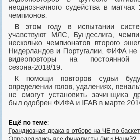
неоднозначного судейства в матчах 
чемпионов.
В этом году в испытании системы видеоарбитра
учавствуют МЛС, Бундеслига, чемп
несколько чемпионатов второго эше
Нидерландов и Португалии. ФИФА не 
видеоповторы на постоянной
сезона-2018/19.
К помощи повторов судьи будут прибегать при
определении голов, удалениях, пеналь
не смогут установить зачинщика д
был одобрен ФИФА и IFAB в марте 2016
Ещё по теме
:
Грандиозная драка в отборе на ЧЕ по баске
Определились все финалисты Лиги Наций?