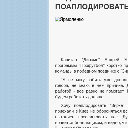
ПОАПЛОДИРОВАТЬ З
Капитан "Динамо" Андрей Ярмоленко в эфире
программы "Профутбол" коротко пр
команды в победном поединке с "Зир
"Я не могу забить уже довольно долго, и, честно
говоря, не знаю, в чем причина. 
работой - все равно не помогает. 
будем работать дальше.
Хочу поаплодировать "Зирке" за такую ​​игру. Они
приехали в Киев не обороняться вс
пытались прессинговать нас. Д
нравится болельщикам, и видно, что