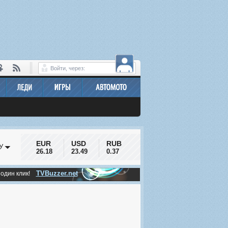
Войти, через:
EUR
USD
RUB
У
26.18
23.49
0.37
TVBuzzer.net
 один клик!