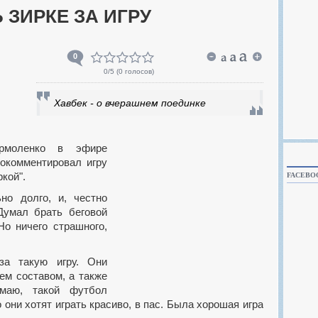
ИРКЕ ЗА ​​ИГРУ
0
0
/5 (
0 голосов
)
Хавбек - о вчерашнем поединке
окомментировал игру
кой".
FACEBO
Думал брать беговой
Но ничего страшного,
ем составом, а также
умаю, такой футбол
 они хотят играть красиво, в пас. Была хорошая игра