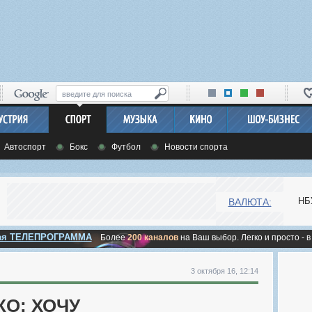
Автоспорт
Бокс
Футбол
Новости спорта
НБ
ВАЛЮТА:
ная ТЕЛЕПРОГРАММА
Более
200 каналов
на Ваш выбор. Легко и просто - в
3 октября 16, 12:14
О: ХОЧУ