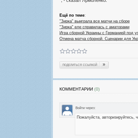
", - сказал Ярмоленко.
Ещё по теме
:
"Зирка" выиграла все матчи на сборе
"Зирка" еле справилась с аматорами
Игра сборной Украины с Германией под у
Отмена матча сборной. Сценарии для Ук
»
ПОДЕЛИТЬСЯ ССЫЛКОЙ
КОММЕНТАРИИ
(0)
Войти через: