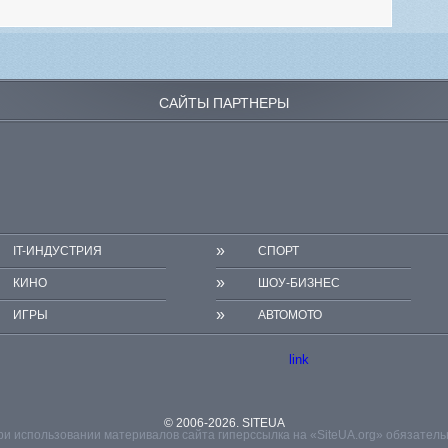
САЙТЫ ПАРТНЕРЫ
»
IT-ИНДУСТРИЯ
СПОРТ
»
КИНО
ШОУ-БИЗНЕС
»
ИГРЫ
АВТОМОТО
link
© 2006-2026. SITEUA
ри использовании материвалов сайта гиперссылка на «SiteUA.org» обязатель