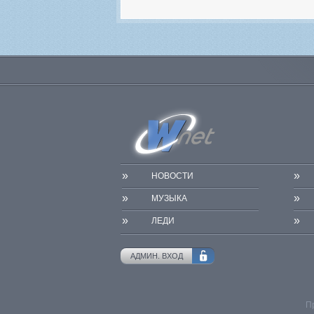
»
»
НОВОСТИ
»
»
МУЗЫКА
»
»
ЛЕДИ
АДМИН. ВХОД
П