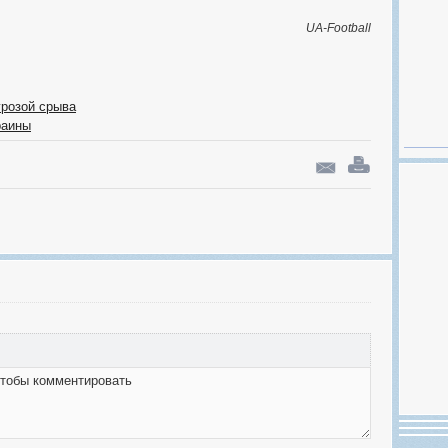
UA-Football
грозой срыва
раины